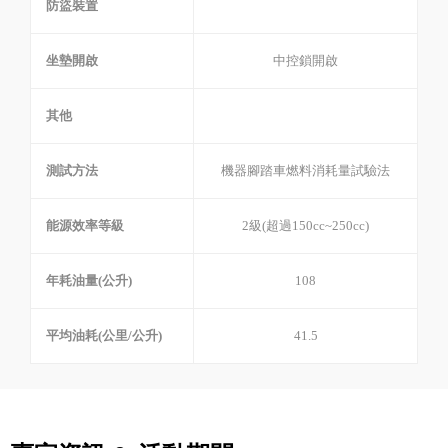
防盜裝置
坐墊開啟
中控鎖開啟
其他
測試方法
機器腳踏車燃料消耗量試驗法
能源效率等級
2級(超過150cc~250cc)
年耗油量(公升)
108
平均油耗(公里/公升)
41.5