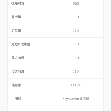
後輪材質
鋁圈
前大燈
LED
定位燈
LED
尾燈&煞車燈
LED
前方向燈
LED
後方向燈
LED
儀錶板
LED式
主開關
Keyless免鑰匙開關