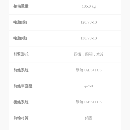
整備重量
135.0 kg
輪胎(前)
120/70-13
輪胎(後)
130/70-13
引擎形式
四衝，四閥，水冷
前煞系統
碟煞+ABS+TCS
前煞車直徑
φ260
後煞系統
碟煞+ABS+TCS
前輪材質
鋁圈