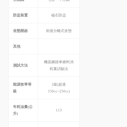
防盜裝置
磁石防盜
坐墊開啟
前後分離式坐墊
其他
機器腳踏車燃料消
測試方法
耗量試驗法
能源效率等
2級(超過
級
150cc~250cc)
年耗油量(公
113
升)