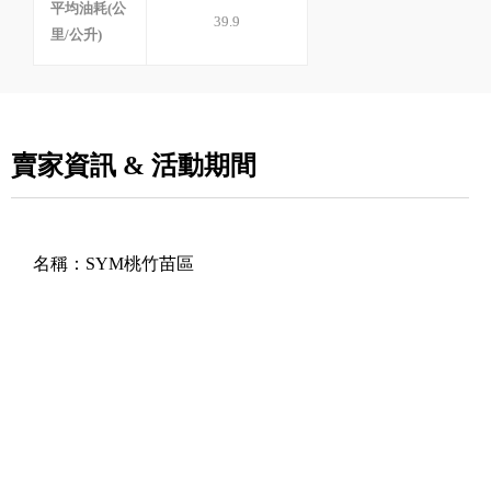
平均油耗(公
39.9
里/公升)
賣家資訊 & 活動期間
名稱：
SYM桃竹苗區