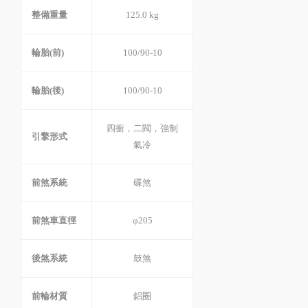
整備重量
125.0 kg
輪胎(前)
100/90-10
輪胎(後)
100/90-10
四衝，二閥，強制
引擎形式
氣冷
前煞系統
碟煞
前煞車直徑
φ205
後煞系統
鼓煞
前輪材質
鋁圈