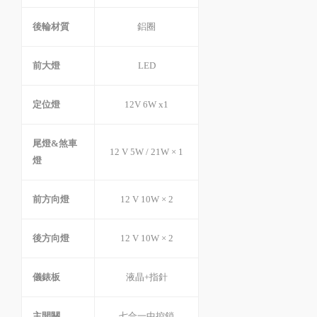
後輪材質
鋁圈
前大燈
LED
定位燈
12V 6W x1
尾燈&煞車
12 V 5W / 21W × 1
燈
前方向燈
12 V 10W × 2
後方向燈
12 V 10W × 2
儀錶板
液晶+指針
主開關
七合一中控鎖