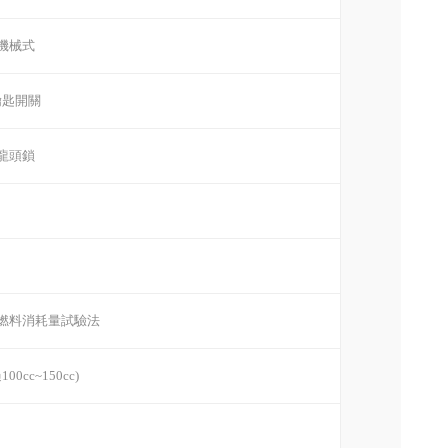
機械式
鑰匙開關
龍頭鎖
燃料消耗量試驗法
00cc~150cc)