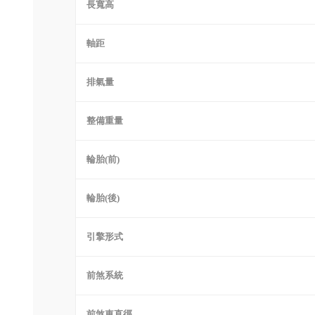
長寬高
軸距
排氣量
整備重量
輪胎(前)
輪胎(後)
引擎形式
前煞系統
前煞車直徑