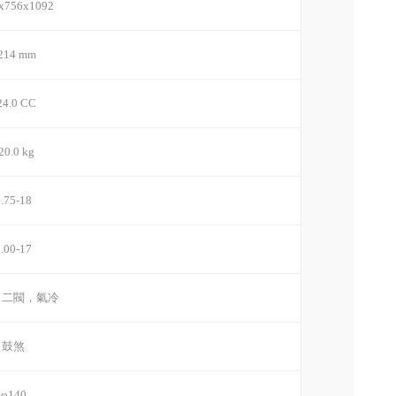
x756x1092
214 mm
24.0 CC
20.0 kg
.75-18
.00-17
，二閥，氣冷
鼓煞
φ140