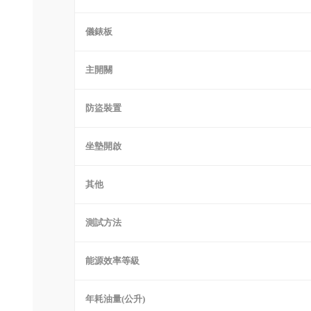
儀錶板
主開關
防盜裝置
坐墊開啟
其他
測試方法
能源效率等級
年耗油量(公升)