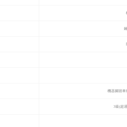
機器腳踏車
3級(超過1