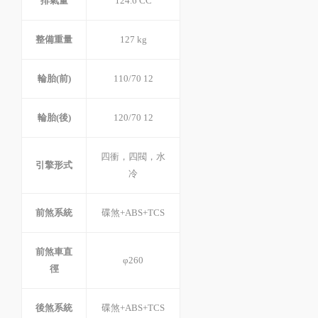
排氣量
124.6 CC
整備重量
127 kg
輪胎(前)
110/70 12
輪胎(後)
120/70 12
四衝，四閥，水
引擎形式
冷
前煞系統
碟煞+ABS+TCS
前煞車直
φ260
徑
後煞系統
碟煞+ABS+TCS