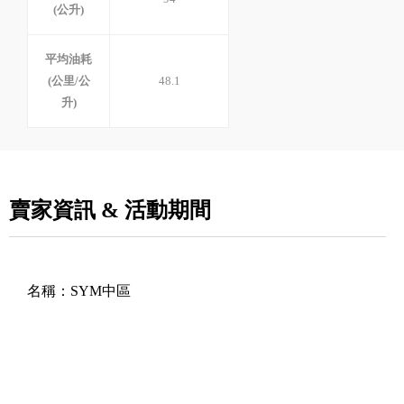
(公升)
平均油耗
(公里/公
48.1
升)
賣家資訊 & 活動期間
名稱：
SYM中區