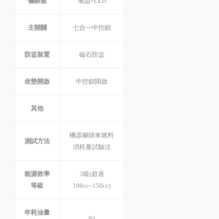
儀錶板
液晶+LED
主開關
七合一中控鎖
防盜裝置
磁石防盜
坐墊開啟
中控鎖開啟
其他
機器腳踏車燃料
測試方法
消耗量試驗法
能源效率
3級(超過
等級
100cc~150cc)
年耗油量
94