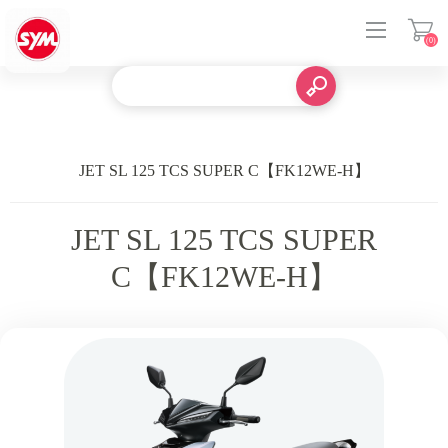
(0)
登入
JET SL 125 TCS SUPER C【FK12WE-H】
JET SL 125 TCS SUPER
C【FK12WE-H】