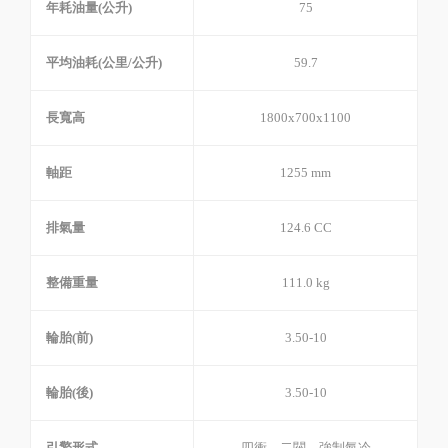
年耗油量(公升)
75
平均油耗(公里/公升)
59.7
長寬高
1800x700x1100
軸距
1255 mm
排氣量
124.6 CC
整備重量
111.0 kg
輪胎(前)
3.50-10
輪胎(後)
3.50-10
引擎形式
四衝，二閥，強制氣冷