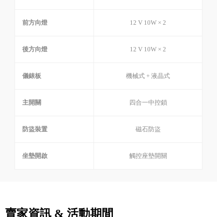
前方向燈
12 V 10W × 2
後方向燈
12 V 10W × 2
儀錶板
機械式 + 液晶式
主開關
四合一中控鎖
防盜裝置
磁石防盜
坐墊開啟
觸控座墊開關
賣家資訊 & 活動期間