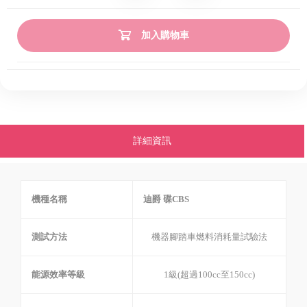
加入購物車
詳細資訊
機種名稱
迪爵 碟CBS
測試方法
機器腳踏車燃料消耗量試驗法
能源效率等級
1級(超過100cc至150cc)