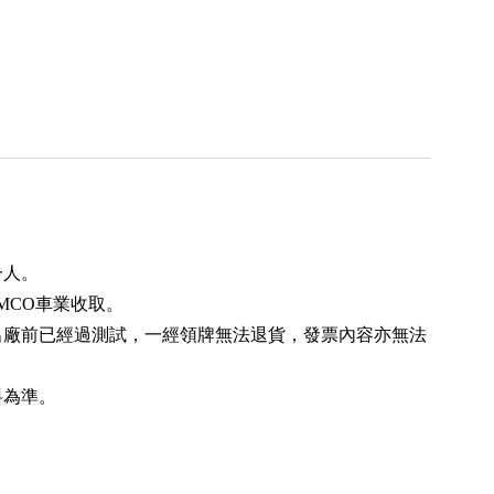
一人。
MCO車業收取。
出廠前已經過測試，一經領牌無法退貨，發票內容亦無法
料為準。