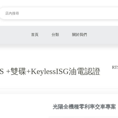
首頁
分類
關於我們
微電車種
輕巧車種
RT
TCS +雙碟+KeylessISG油電認證
時尚復古車種
國民車種
性能車種
光陽全機種零利率交車專案
商用車種
多功能車種