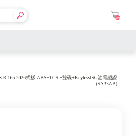
(0)
登入
S R 165 2026式樣 ABS+TCS +雙碟+KeylessISG油電認證
(SA33AB)