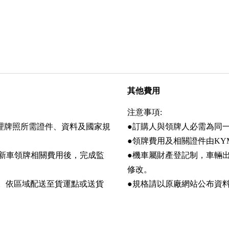
其他費用
注意事項:
辦理牌照所需證件、資料及國家規
●訂購人與領牌人必需為同
●領牌費用及相關證件由KY
交新車領牌相關費用後，完成監
●機車屬財產登記制，車輛
修改。
間。依區域配送至貨運點或送貨
●規格請以原廠網站公布資