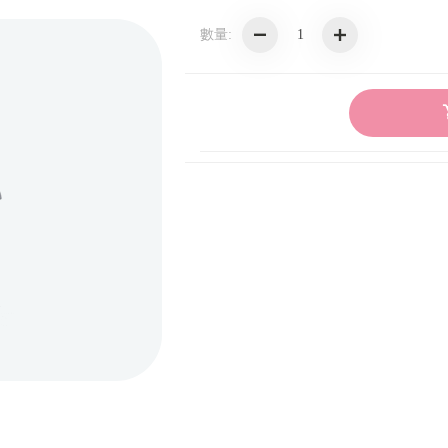
數量:
跑旅車種
競速車