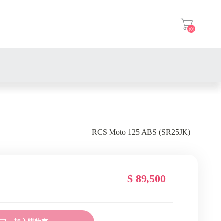
(0)
登入
RCS Moto 125 ABS (SR25JK)
$ 89,500