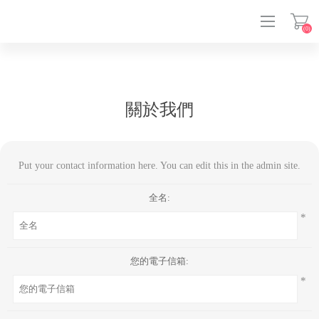
(0)
關於我們
登入
Put your contact information here. You can edit this in the admin site.
全名:
*
您的電子信箱:
*