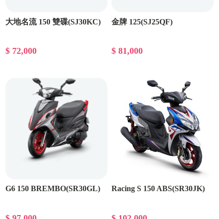
大地名流 150 雙碟(SJ30KC)
金牌 125(SJ25QF)
$ 72,000
$ 81,000
G6 150 BREMBO(SR30GL)
Racing S 150 ABS(SR30JK)
$ 97,000
$ 102,000