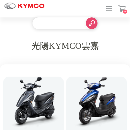
(0)
光陽KYMCO雲嘉
登入