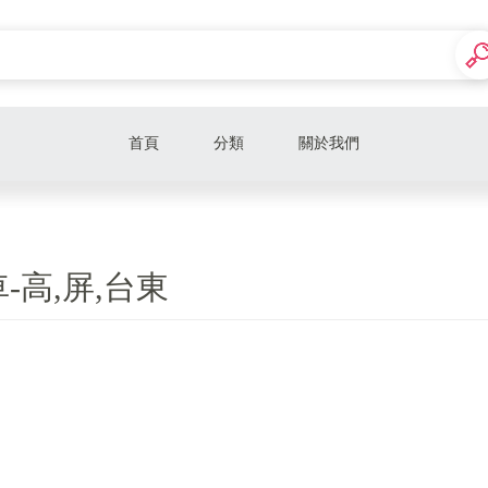
首頁
分類
關於我們
125c.c.
155c.c.
-高,屏,台東
檔車
電動車