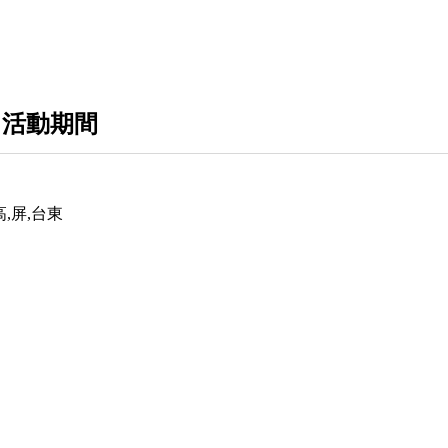
 活動期間
,屏,台東