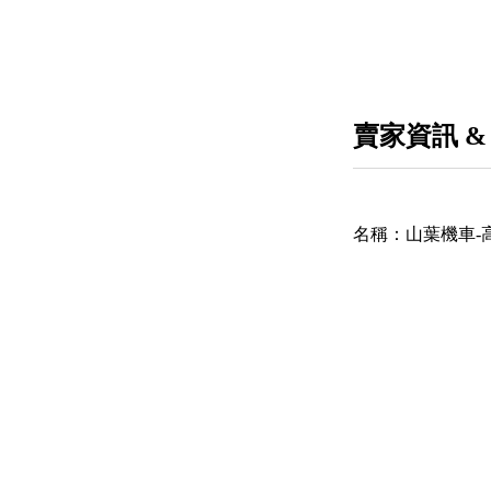
賣家資訊 &
名稱：
山葉機車-高