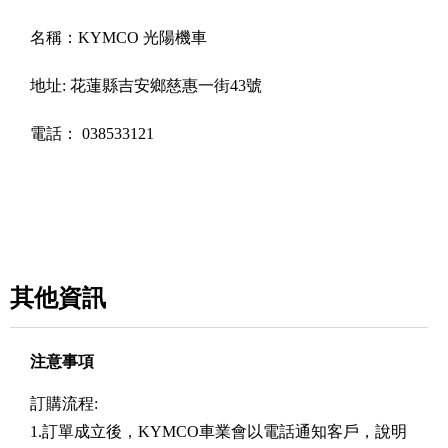
名稱：
KYMCO 光陽機車
地址:
花蓮縣吉安鄉慈惠一街43號
電話：
038533121
其他資訊
注意事項
訂購流程:
1.訂單成立後，KYMCO車業會以電話通知客戶，說明