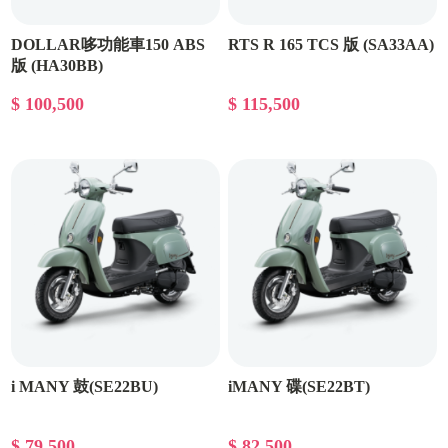
DOLLAR哆功能車150 ABS
RTS R 165 TCS 版 (SA33AA)
版 (HA30BB)
$ 100,500
$ 115,500
i MANY 鼓(SE22BU)
iMANY 碟(SE22BT)
$ 79,500
$ 82,500