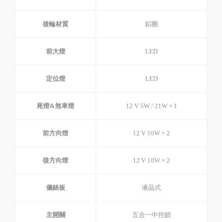
後輪材質
鋁圈
前大燈
LED
定位燈
LED
尾燈&煞車燈
12 V 5W / 21W × 1
前方向燈
12 V 10W × 2
後方向燈
12 V 10W × 2
儀錶板
液晶式
主開關
五合一中控鎖