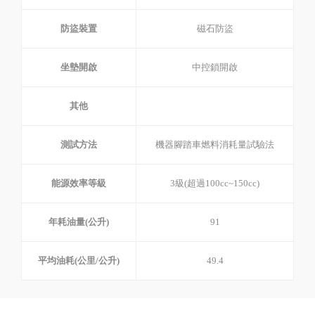
防盜裝置
磁石防盜
坐墊開啟
中控鎖開啟
其他
測試方法
機器腳踏車燃料消耗量試驗法
能源效率等級
3級(超過100cc~150cc)
年耗油量(公升)
91
平均油耗(公里/公升)
49.4