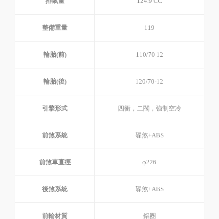
排氣量
124.9 CC
整備重量
119
輪胎(前)
110/70 12
輪胎(後)
120/70-12
引擎形式
四衝，二閥，強制空冷
前煞系統
碟煞+ABS
前煞車直徑
φ226
後煞系統
碟煞+ABS
前輪材質
鋁圈