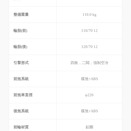
整備重量
116.0 kg
輪胎(前)
110/70 12
輪胎(後)
120/70 12
引擎形式
四衝，二閥，強制空冷
前煞系統
碟煞+ABS
前煞車直徑
φ226
後煞系統
碟煞+ABS
前輪材質
鋁圈