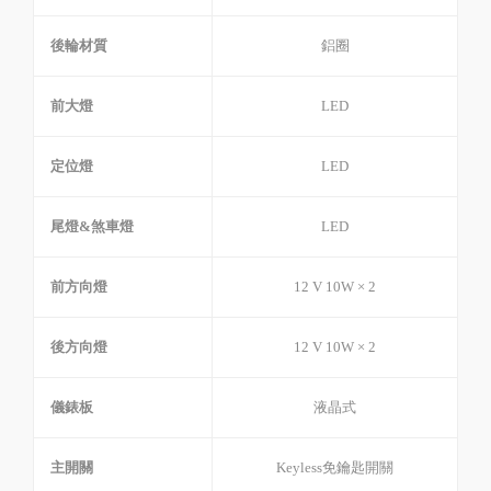
後輪材質
鋁圈
前大燈
LED
定位燈
LED
尾燈&煞車燈
LED
前方向燈
12 V 10W × 2
後方向燈
12 V 10W × 2
儀錶板
液晶式
主開關
Keyless免鑰匙開關