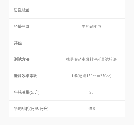
防盜裝置
坐墊開啟
中控鎖開啟
其他
測試方法
機器腳踏車燃料消耗量試驗法
能源效率等級
1級(超過150cc至250cc)
年耗油量(公升)
98
平均油耗(公里/公升)
45.9