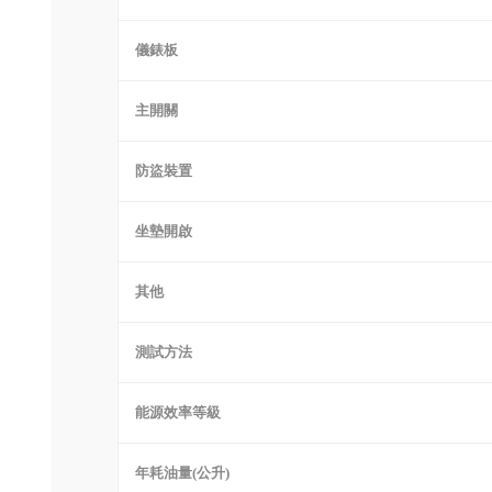
儀錶板
主開關
防盜裝置
坐墊開啟
其他
測試方法
能源效率等級
年耗油量(公升)