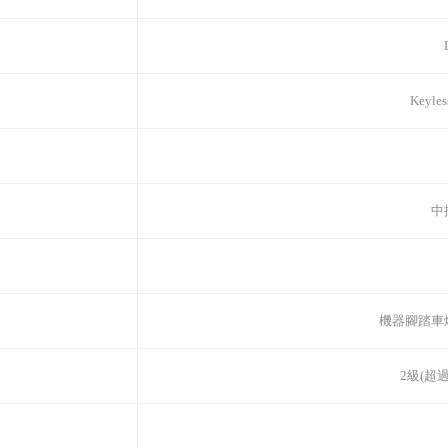
Keyl
中
機器腳踏車
2級(超過1