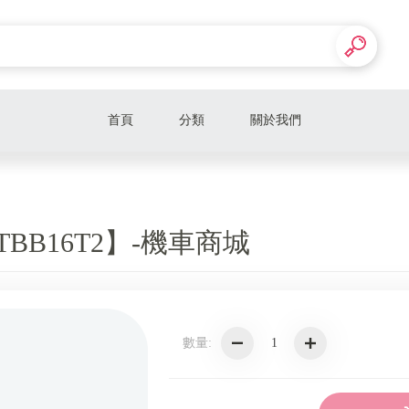
首頁
分類
關於我們
 【TBB16T2】-機車商城
數量: