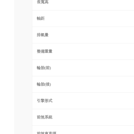
長寬高
軸距
排氣量
整備重量
輪胎(前)
輪胎(後)
引擎形式
前煞系統
前煞車直徑