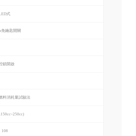
LED式
ess免鑰匙開關
控鎖開啟
燃料消耗量試驗法
50cc~250cc)
108