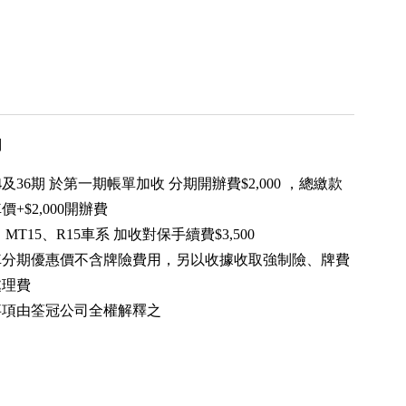
用
24及36期 於第一期帳單加收 分期開辦費$2,000 ，總繳款
+$2,000開辦費
-X、MT15、R15車系 加收對保手續費$3,500
動車分期優惠價不含牌險費用，另以收據收取強制險、牌費
處理費
盡事項由筌冠公司全權解釋之