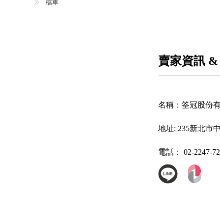
檔車
賣家資訊 &
名稱：
筌冠股份
地址:
235新北市
電話：
02-2247-7