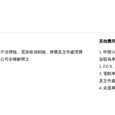
其他費
優惠不含牌險，需加收強制險、牌費及文件處理費
1. 申辦
筌冠公司全權解釋之
金額為車價
2. FZ
3. 電
及文件
4. 未