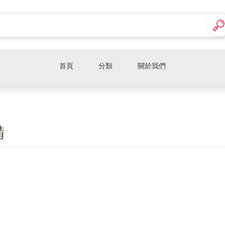
首頁
分類
關於我們
代步首選
時尚儷人
備
型男必備
智能選擇
檔車