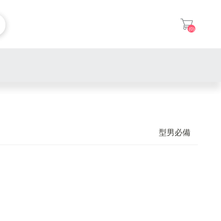
(0)
登入
型男必備