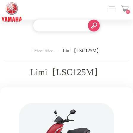
(0)
登入
Limi【LSC125M】
125cc-155cc
Limi【LSC125M】