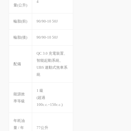
4
量(公升)
輪胎(前)
90/90-10 50J
輪胎(後)
90/90-10 50J
QC 3.0 充電裝置、
智能起動系統、
配備
UBS 連動式煞車系
統
1 級
能源效
(超過
率等級
100c.c.~150c.c.)
年耗油
量 / 年
77公升