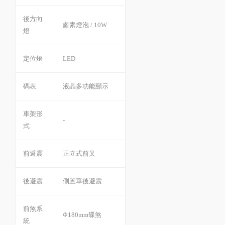
後方向
鹵素燈泡 / 10W
燈
定位燈
LED
碼表
液晶多功能顯示
車架形
-
式
前避震
正立式前叉
後避震
側置單後避震
前煞系
Φ180mm碟煞
統