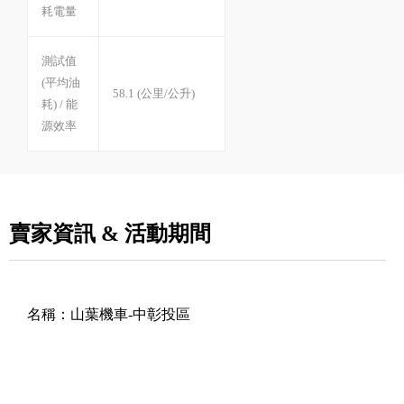
耗電量
測試值
(平均油
58.1 (公里/公升)
耗) / 能
源效率
賣家資訊 & 活動期間
名稱：
山葉機車-中彰投區