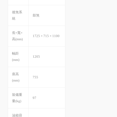
後煞系
鼓煞
統
長×寬×
1725 × 715 × 1100
高(mm)
軸距
1205
(mm)
座高
755
(mm)
裝備重
97
量(kg)
油箱容