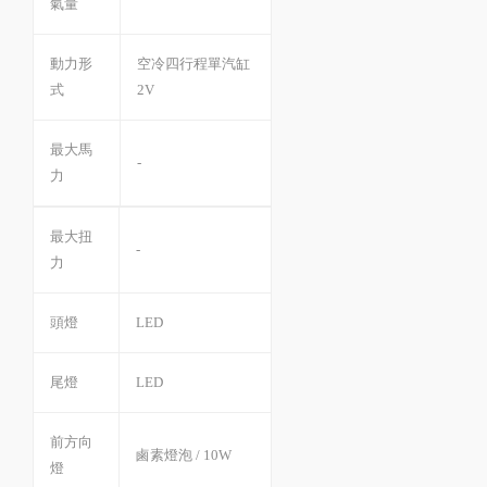
氣量
動力形
空冷四行程單汽缸
式
2V
最大馬
-
力
最大扭
-
力
頭燈
LED
尾燈
LED
前方向
鹵素燈泡 / 10W
燈