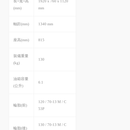
長×寬×高
1920 x 760 x 1120
(mm)
mm
軸距(mm)
1340 mm
座高(mm)
815
裝備重量
130
(kg)
油箱容量
6.1
(公升)
120 / 70-13 M / C
輪胎(前)
53P
130 / 70-13 M / C
輪胎(後)