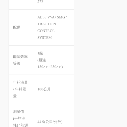
57P
ABS / VVA / SMG /
TRACTION
配備
CONTROL
SYSTEM
1級
能源效率
(超過
等級
150c.c.~250c.c.)
年耗油量
/ 年耗電
100公升
量
測試值
(平均油
44.9(公里/公升)
耗) / 能源