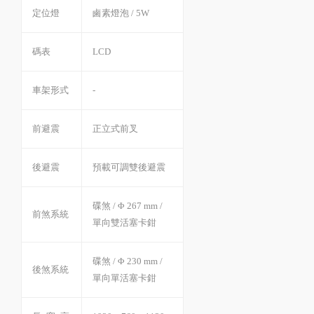
定位燈
鹵素燈泡 / 5W
碼表
LCD
車架形式
-
前避震
正立式前叉
後避震
預載可調雙後避震
碟煞 / Φ 267 mm /
前煞系統
單向雙活塞卡鉗
碟煞 / Φ 230 mm /
後煞系統
單向單活塞卡鉗