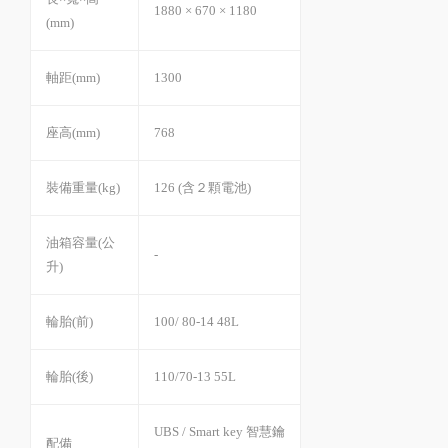
1880 × 670 × 1180
(mm)
軸距(mm)
1300
座高(mm)
768
裝備重量(kg)
126 (含２顆電池)
油箱容量(公
-
升)
輪胎(前)
100/ 80-14 48L
輪胎(後)
110/70-13 55L
UBS / Smart key 智慧鑰
配備