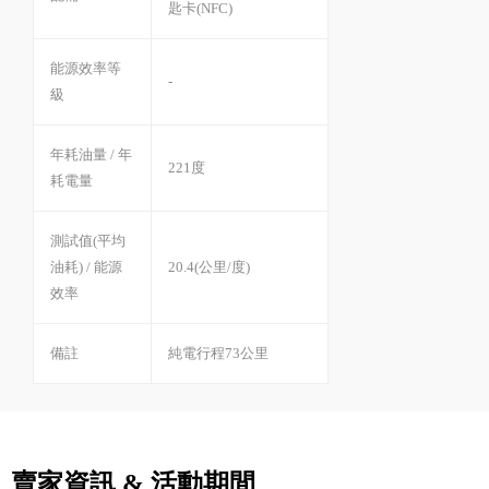
匙卡(NFC)
能源效率等
-
級
年耗油量 / 年
221度
耗電量
測試值(平均
油耗) / 能源
20.4(公里/度)
效率
備註
純電行程73公里
賣家資訊 & 活動期間