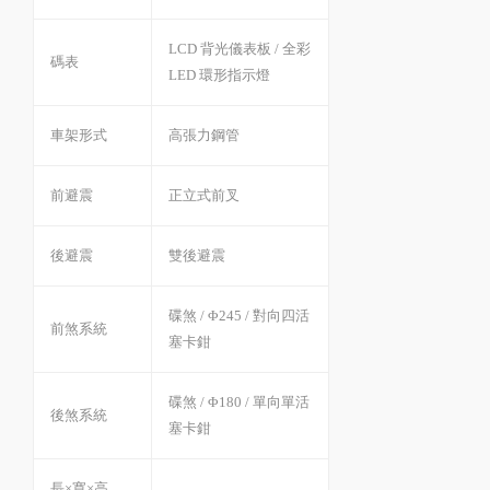
LCD 背光儀表板 / 全彩
碼表
LED 環形指示燈
車架形式
高張力鋼管
前避震
正立式前叉
後避震
雙後避震
碟煞 / Φ245 / 對向四活
前煞系統
塞卡鉗
碟煞 / Φ180 / 單向單活
後煞系統
塞卡鉗
長×寬×高