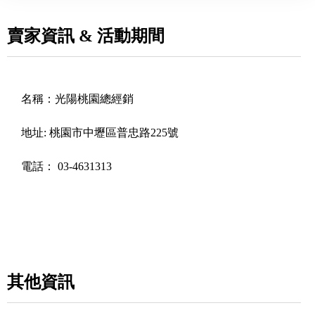
賣家資訊 & 活動期間
名稱：
光陽桃園總經銷
地址:
桃園市中壢區普忠路225號
電話：
03-4631313
其他資訊