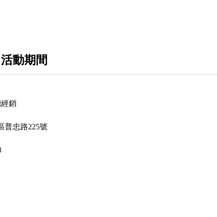
 活動期間
總經銷
普忠路225號
3