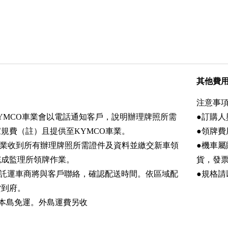
其他費
注意事項
KYMCO車業會以電話通知客戶，說明辦理牌照所需
●訂購
規費（註）且提供至KYMCO車業。
●領牌費
幕黑車業收到所有辦理牌照所需證件及資料並繳交新車領
●機車
完成監理所領牌作業。
貨，發
，託運車商將與客戶聯絡，確認配送時間。依區域配
●規格
貨到府。
本島免運。外島運費另收