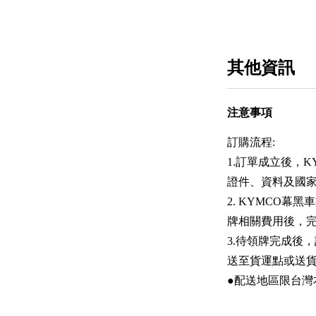
其他資訊
注意事項
訂購流程:
1.訂單成立後，
證件、資料及國家
2. KYMCO
牌相關費用後，
3.待領牌完成後
送至貨運點或送
●配送地區限台灣