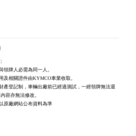
用
:
人與領牌人必需為同一人。
用及相關證件由KYMCO車業收取。
屬財產登記制，車輛出廠前已經過測試，一經領牌無法退
票內容亦無法修改。
請以原廠網站公布資料為準