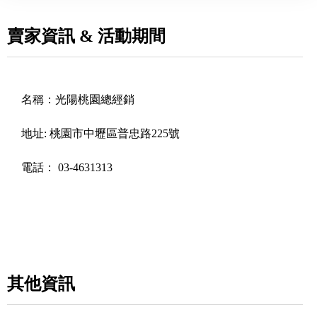
賣家資訊 & 活動期間
名稱：
光陽桃園總經銷
地址:
桃園市中壢區普忠路225號
電話：
03-4631313
其他資訊