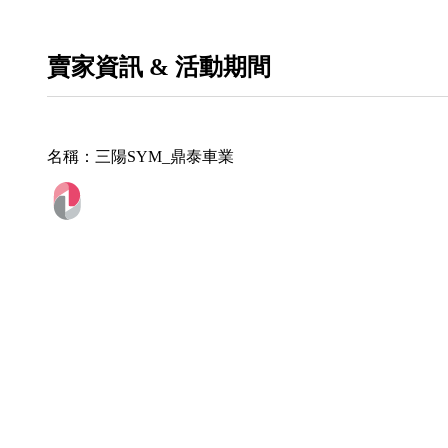
賣家資訊 & 活動期間
名稱：
三陽SYM_鼎泰車業