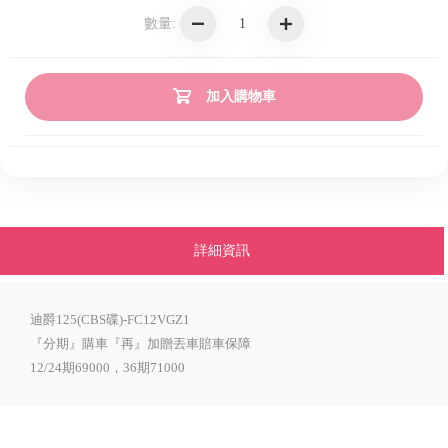
數量:
加入購物車
詳細資訊
迪爵125(CBS碟)-FC12VGZ1
『分期』購車『再』加贈丟車賠車保障
12/24期69000，36期71000